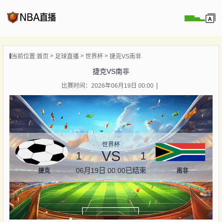
页
当前位置:
首页
足球直播
世界杯
捷克VS南非
A直播
捷克VS南非
直播
比赛时间：2026年06月19日 00:00
直播
录像
新闻
世界杯
VS
1
1
06月19日 00:00
已结束
捷克
南非