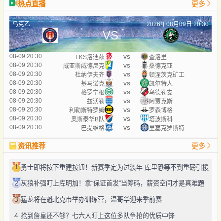
热点直播
更多
乌克乙
2026年08月09日 20:30
VS
vs
08-09 20:30
LKS洛迪兹
查洛里
vs
08-09 20:30
威亚斯威德尼克
桑德克亚
vs
08-09 20:30
杜纳伊夫齐
顿涅茨克矿工
vs
08-09 20:30
基马诺克
凯尔特人
vs
08-09 20:30
格罗宁根
乌德勒支
vs
08-09 20:30
兹沃勒
阿贾克斯
vs
08-09 20:30
利勒斯特罗姆
罗森博格
vs
08-09 20:30
奥斯泰华B队
塔波斯科
vs
08-09 20:30
巴提维格
里塞克罗斯特
资讯推荐
更多
1
勇士即将按下重建按钮！新赛季定为过渡年 库里恐等不到重磅引援
2
灰狼补强盯上库明加！拿“保证首发”当筹码，薪资空间才是真难题
3
猛龙将在魁北克市举办训练营，温哥华迎来季前赛
4
抢到詹皇还不够？七六人盯上这位多队争抢的优质中锋