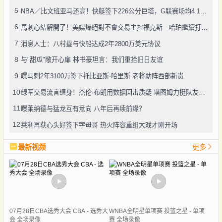
5
NBA／比文班亚马还高！快艇签下226公分巨塔，G联赛场均4.1次封盖
6
馬刺心結解開了！美媒爆絕對不會交易主控福克斯 哈珀繼續打替補
7
消息人士：八村塁与快船达成2年2800万美元协议
8
与"甜瓜"敞开心扉 林书豪坦言：我们重拾旧日友谊
9
曝马刺2年3100万签下托比亚斯·哈里斯 老将助阵西部新贵
10
绿军交易流言缠身！杰伦·布朗用数据回击质疑 塔图姆力挺队友续约
11
曝莱纳德与猛龙互有意向 八年后再续前缘？
12
莱利再获心头好签下字母哥 热火阵容重组大戏才刚开场
最新视频
更多
07月28日CBA选秀大会 CBA - 选秀大
WNBA全明星单项赛 投篮之星 - 单项
会 全场录像
赛 全场录像