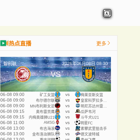
热点直播
更多
智利联
2026年06月08日 08:30
VS
06-08 09:00
vs
矿工女篮
梅莱亚斯女篮
06-08 09:00
vs
布尔德尔联
皇家科罗拉多狐狸
06-08 09:00
vs
MN布利斯女足
明尼苏达州雷霆学院女足
06-08 09:15
vs
奥布雷贡鹰
瓜萨韦河
06-08 09:15
vs
内梅奥雄狮U21
斗牛犬U21
06-08 11:00
vs
AMSG
明星FC
06-08 13:00
vs
布吉海浪
素攀武里狙击手
06-08 13:00
vs
金布洛治狮队
德文波特城
06-08 13:00
vs
重庆润麒
贵州飞鹰