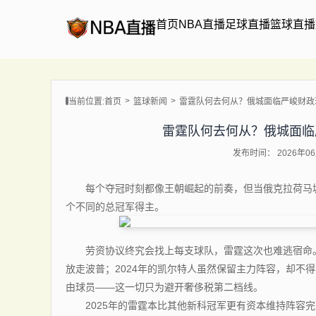
首页
NBA直播
足球直播
篮球直播
当前位置:
首页
篮球新闻
雷霆队何去何从？俄城面临严峻财政
雷霆队何去何从？俄城面临
发布时间： 2026年06月
每个夺冠时刻都像王朝崛起的前奏，但当俄克拉荷马城
个不同的总冠军得主。
劳资协议终究会找上每支球队，雷霆这次也难逃宿命。2
放走波普；2024年的凯尔特人虽然保留主力阵容，却不
由球员——这一切只为避开奢侈税第二档线。
2025年的雷霆本比其他新科冠军更有资本维持阵容完