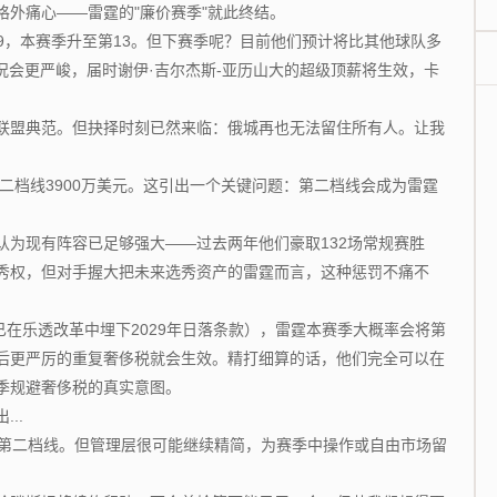
外痛心——雷霆的"廉价赛季"就此终结。
19，本赛季升至第13。但下赛季呢？目前他们预计将比其他球队多
赛季情况会更严峻，届时谢伊·吉尔杰斯-亚历山大的超级顶薪将生效，卡
盟典范。但抉择时刻已然来临：俄城再也无法留住所有人。让我
档线3900万美元。这引出一个关键问题：第二档线会成为雷霆
现有阵容已足够强大——过去两年他们豪取132场常规赛胜
秀权，但对手握大把未来选秀资产的雷霆而言，这种惩罚不痛不
已在乐透改革中埋下2029年日落条款），雷霆本赛季大概率会将第
后更严厉的重复奢侈税就会生效。精打细算的话，他们完全可以在
季规避奢侈税的真实意图。
..
第二档线。但管理层很可能继续精简，为赛季中操作或自由市场留