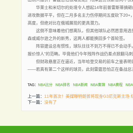
华莱士和米切尔的处境令人想起14年前普雷斯蒂搞砸
进攻数据平平，但在二月多名主力伤停期间五度砍下20+
高度，但绝对比在俄城展现的更具潜力。
这倒不意味着他们想离队，但其他球队必然愿意用选秀
森或威尔逊之外的新秀，这两人都能换回多个首轮签。
阵容建设总有惯性，球队往往不到万不得已不会动手。
报价惊人"的范畴。毕竟他们今年残阵作战仍差点掀翻马
但财政悬崖正在逼近，当年哈登交易的前车之鉴表明普
——若真有第二个这样的球员，此刻雷霆恐怕正在备战总
TAG：
NBA比分
NBA排名
NBA新闻
NBA集锦
NBA赛程
NB
上一篇：
11年首次！美媒曝特朗普将现身G3尼克斯主场
下一篇：
没有了