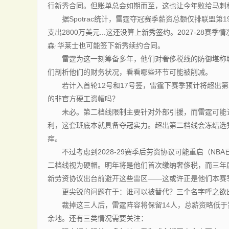
行新秀合同。但账单总会如期而至，这也让今年败给马刺格
据Spotrac统计，雷霆夺冠赛季薪资总额仅排联盟第
支出2800万美元...这还没算上新秀签约。2027-28
森·华莱士也可能签下新秀续约合同。
雷霆为这一刻筹备多年，他们对奢侈税线的防御堪称联
们剖析他们的财务状况，看看哪些环节可能被削减。
若计入首轮12号和17号签，雷霆下赛季预计将超出第二
的非官方硬工资帽吗？
未必。第二档线限制主要针对外部引援，而雷霆可能认为
利，这套班底本就具备夺冠实力。超出第二档线会冻结选
痒。
不过考虑到2028-29赛季后劳资协议可能重启（NBA
二档线视为硬帽。明年将是他们首次缴纳奢侈税，而三年
新劳资协议出台前避开这些雷区——这或许正是他们本赛
更尖锐的问题在于：谁可以被替代？三个名字呼之欲出.
裁掉这三人后，雷霆阵容将保留14人，总薪资略低于
余地。还有三类情况需要关注：