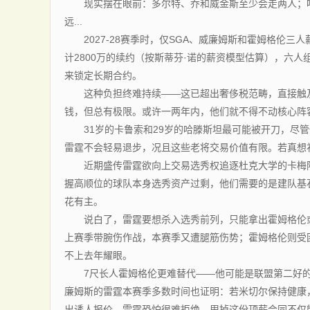
现实摆在眼前：多尔特、乔和威金斯至少会走两人；哈
远...
2027-28赛季时，仅SGA、威廉姆斯和霍姆格伦三人
计2800万的续约（按斯蒂芬·诺的薪资模型估算），六
来锁定长期合约。
这种负担终难持续——这已超出奢侈税范畴，直接触及
钱，但总有极限。或许一两年内，他们就不得不动核心阵
31岁的卡鲁索和29岁的哈滕斯坦最可能被开刀，尽管他
雷霆不会轻易退步，况且这些老将交易价值有限。若真想
近期盛传雷霆欲向上交易选秀权追逐杜克大学的卡梅隆·
握高顺位的球队本身选秀资产过剩，他们需要的是建队基
花有主。
说白了，雷霆要想杀入选秀前列，只能拿出霍姆格伦或
上赛季带腕伤作战，本赛季又遭腿筋伤势；霍姆格伦则受
不上去年耀眼。
7尺长人霍姆格伦更难替代——他可能是联盟第二好的
廉姆斯的雷霆本赛季多数时间也证明：若米切尔保持健康
出诱人报价，雷霆恐怕很难拒绝。甩掉这份顶薪合同不仅