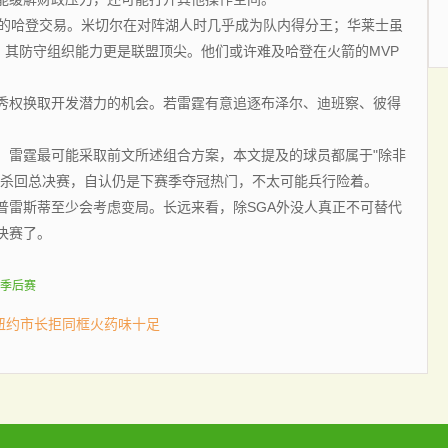
的哈登交易。米切尔在对阵湖人时几乎成为队内得分王；华莱士虽
，其防守组织能力更是联盟顶尖。他们或许难及哈登在火箭的MVP
权换取开发潜力的机会。若雷霆有意追逐布泽尔、迪班察、彼得
雷霆最可能采取前文所述组合方案，本文提及的球员都属于"除非
刺杀回总决赛，自认仍是下赛季夺冠热门，不太可能兵行险着。
雷斯蒂至少会考虑变局。长远来看，除SGA外没人真正不可替代
决赛了。
A季后赛
 纽约市长拒同框火药味十足