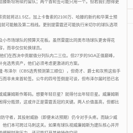
滕斯坦将续约留队；两个首轮签可能只用一个。但若我们想得更
薪资就将达1.5亿，加上卡鲁索的2100万、哈滕的新约和华莱士预
人组就可能触及第二档线。更别提雷霆还可能执行米切尔的球队选项
小市场球队的预算天花板。虽然雷霆比同类市场球队更舍得花
容，而非仅仅轮换球员。
们在西决中贡献值分列队内二三位。但27岁的SGA正值巅峰，
补充选秀资产，他们必须考虑更激进的方案。
布泽尔（CBS选秀预测第三顺位），但奇才、爵士和灰熊这些手
石而非未来首轮签。公牛的四号签倒是可谈，但布泽尔届时恐已名
威廉姆斯作筹码。想要年轻巨星？就得付出年轻巨星。威廉姆斯
困得分瓶颈，这或许正是雷霆丢冠的关键。两人价值虽高，但都比
防守者，其投射威胁（即便未达预期）仍令对手头疼。而缺少威
，他们本可跨过马刺这关。如果有球队视威廉姆斯为建队核心并开
能缓解财政压力，还可能打开其他操作空间。