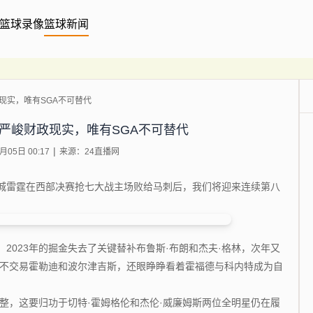
篮球录像
篮球新闻
现实，唯有SGA不可替代
严峻财政现实，唯有SGA不可替代
05日 00:17
来源：24直播网
雷霆在西部决赛抢七大战主场败给马刺后，我们将迎来连续第八
023年的掘金失去了关键替补布鲁斯·布朗和杰夫·格林，次年又
得不交易霍勒迪和波尔津吉斯，还眼睁睁看着霍福德与科内特成为自
整，这要归功于切特·霍姆格伦和杰伦·威廉姆斯两位全明星仍在履