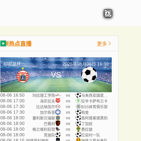
热点直播
更多
印尼总杯
2026年08月06日 16:30
VS
08-06 16:50
vs
玛拉理工学院
马来西亚国家大学
08-06 17:00
vs
海尼拉夫
拉辛卡萨布兰卡
08-06 17:30
vs
比达纳加尔
BSS体育俱乐部
08-06 17:30
vs
加尔各答
帕查
08-06 18:00
vs
塞利斯贝瑞联
南阿德莱德黑豹
08-06 18:00
vs
巴蜀府
丁加奴
08-06 18:00
vs
格兰维利狂怒
费拉瑟
08-06 18:00
vs
竞驰队
红岩村一队
08-06 18:15
vs
阿德莱科梅兹后备队
地铁之星后备队