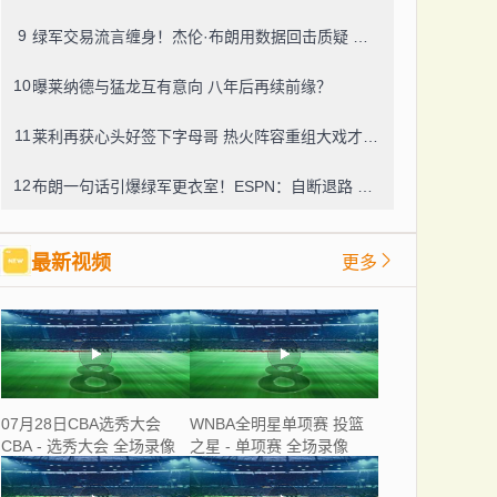
9
绿军交易流言缠身！杰伦·布朗用数据回击质疑 塔图姆力挺队友续约
10
曝莱纳德与猛龙互有意向 八年后再续前缘？
11
莱利再获心头好签下字母哥 热火阵容重组大戏才刚开场
12
布朗一句话引爆绿军更衣室！ESPN：自断退路 雄鹿点名要后卫
最新视频
更多
07月28日CBA选秀大会
WNBA全明星单项赛 投篮
CBA - 选秀大会 全场录像
之星 - 单项赛 全场录像