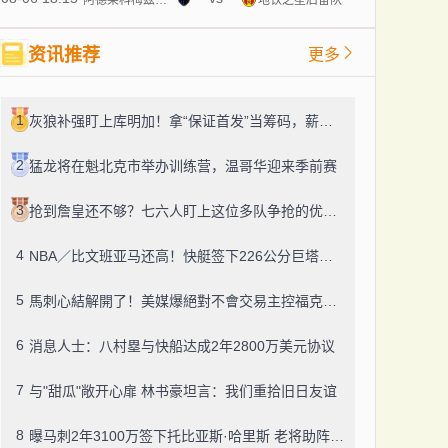
资讯推荐
更多
1
灰狼补强盯上库明加！拿“保证首发”当筹码，薪资空间才是真难题
2
猛龙将在魁北克市举办训练营，温哥华迎来季前赛
3
抢到詹皇还不够？七六人盯上这位多队争抢的优质中锋
4
NBA／比文班亚马还高！快艇签下226公分巨塔，G联赛场均4.1次封盖
5
馬刺心結解開了！美媒爆絕對不會交易主控福克斯 哈珀繼續打替補
6
消息人士：八村塁与快船达成2年2800万美元协议
7
与"甜瓜"敞开心扉 林书豪坦言：我们重拾旧日友谊
8
曝马刺2年3100万签下托比亚斯·哈里斯 老将助阵西部新贵