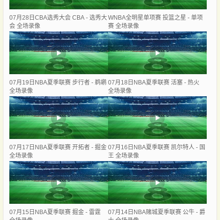
07月28日CBA选秀大会 CBA - 选秀大
WNBA全明星单项赛 投篮之星 - 单项
会 全场录像
赛 全场录像
07月19日NBA夏季联赛 步行者 - 鹈鹕
07月18日NBA夏季联赛 活塞 - 热火
全场录像
全场录像
07月17日NBA夏季联赛 开拓者 - 掘金
07月16日NBA夏季联赛 凯尔特人 - 国
全场录像
王 全场录像
07月15日NBA夏季联赛 掘金 - 雷霆
07月14日NBA赌城夏季联赛 公牛 - 爵