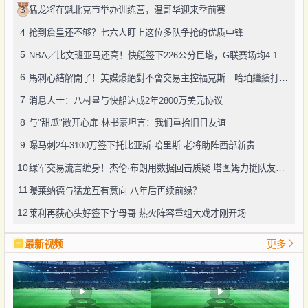
3
猛龙将在魁北克市举办训练营，温哥华迎来季前赛
4
抢到詹皇还不够？七六人盯上这位多队争抢的优质中锋
5
NBA／比文班亚马还高！快艇签下226公分巨塔，G联赛场均4.1次封盖
6
馬刺心結解開了！美媒爆絕對不會交易主控福克斯 哈珀繼續打替補
7
消息人士：八村塁与快船达成2年2800万美元协议
8
与"甜瓜"敞开心扉 林书豪坦言：我们重拾旧日友谊
9
曝马刺2年3100万签下托比亚斯·哈里斯 老将助阵西部新贵
10
绿军交易流言缠身！杰伦·布朗用数据回击质疑 塔图姆力挺队友续约
11
曝莱纳德与猛龙互有意向 八年后再续前缘？
12
莱利再获心头好签下字母哥 热火阵容重组大戏才刚开场
最新视频
更多