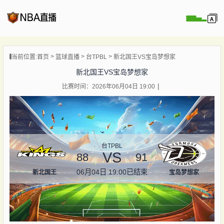
页
当前位置:
首页
篮球直播
台TPBL
新北国王VS宝岛梦想家
A直播
新北国王VS宝岛梦想家
直播
比赛时间：2026年06月04日 19:00
直播
录像
新闻
台TPBL
VS
88
91
06月04日 19:00
已结束
新北国王
宝岛梦想家