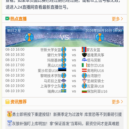
查看。如果本页面比赛已经过期已经过期，或者以上信号都无效，
请进入24直播网查看最新直播信号。
热点直播
更多
明日之星
2026年08月10日 16:00
VS
vs
08-10 16:00
世新大学女篮
蒙古女篮
vs
08-10 16:30
健行大学
基隆黑风筝
vs
08-10 17:00
玛丽基纳
塔马劳斯
vs
08-10 17:00
黑山U16
爱尔兰U16
vs
08-10 17:00
爱沙尼亚U16
奥地利U16
vs
08-10 18:30
黎明技术学院
台湾银行
vs
08-10 19:00
马尼拉之星
圣胡安骑士
vs
08-10 19:00
上海李宁之队
瓦雷泽U18
vs
08-10 19:30
瑞典U16
保加利亚U16
资讯推荐
更多
1
勇士即将按下重建按钮！新赛季定为过渡年 库里恐等不到重磅引援
2
灰狼补强盯上库明加！拿“保证首发”当筹码，薪资空间才是真难题