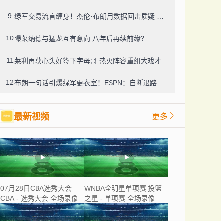
9
绿军交易流言缠身！杰伦·布朗用数据回击质疑 塔图姆力挺队友续约
10
曝莱纳德与猛龙互有意向 八年后再续前缘？
11
莱利再获心头好签下字母哥 热火阵容重组大戏才刚开场
12
布朗一句话引爆绿军更衣室！ESPN：自断退路 雄鹿点名要后卫
最新视频
更多
07月28日CBA选秀大会
WNBA全明星单项赛 投篮
CBA - 选秀大会 全场录像
之星 - 单项赛 全场录像