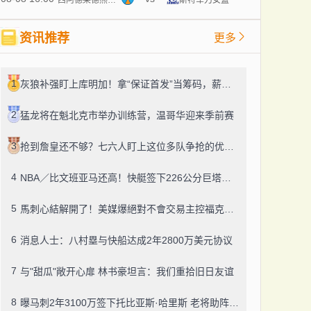
资讯推荐
更多
1
灰狼补强盯上库明加！拿“保证首发”当筹码，薪资空间才是真难题
2
猛龙将在魁北克市举办训练营，温哥华迎来季前赛
3
抢到詹皇还不够？七六人盯上这位多队争抢的优质中锋
4
NBA／比文班亚马还高！快艇签下226公分巨塔，G联赛场均4.1次封盖
5
馬刺心結解開了！美媒爆絕對不會交易主控福克斯 哈珀繼續打替補
6
消息人士：八村塁与快船达成2年2800万美元协议
7
与"甜瓜"敞开心扉 林书豪坦言：我们重拾旧日友谊
8
曝马刺2年3100万签下托比亚斯·哈里斯 老将助阵西部新贵