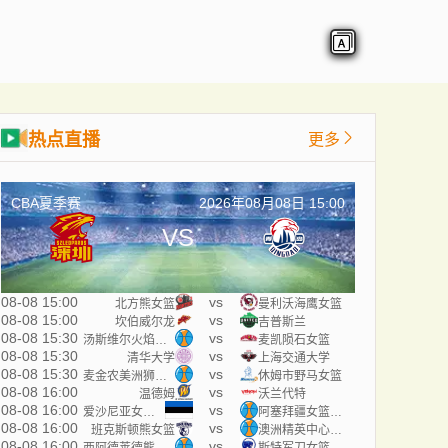
热点直播
更多
CBA夏季赛
2026年08月08日 15:00
VS
08-08 15:00
vs
北方熊女篮
曼利沃海鹰女篮
08-08 15:00
vs
坎伯威尔龙
吉普斯兰
08-08 15:30
vs
汤斯维尔火焰女篮
麦凯陨石女篮
08-08 15:30
vs
清华大学
上海交通大学
08-08 15:30
vs
麦金农美洲狮女篮
休姆市野马女篮
08-08 16:00
vs
温德姆
沃兰代特
08-08 16:00
vs
爱沙尼亚女篮U18
阿塞拜疆女篮U18
08-08 16:00
vs
班克斯顿熊女篮
澳洲精英中心女篮
08-08 16:00
vs
西阿德莱德熊貍女篮
斯特军刀女篮