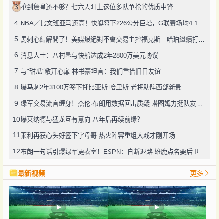
3
抢到詹皇还不够？七六人盯上这位多队争抢的优质中锋
4
NBA／比文班亚马还高！快艇签下226公分巨塔，G联赛场均4.1次封盖
5
馬刺心結解開了！美媒爆絕對不會交易主控福克斯 哈珀繼續打替補
6
消息人士：八村塁与快船达成2年2800万美元协议
7
与"甜瓜"敞开心扉 林书豪坦言：我们重拾旧日友谊
8
曝马刺2年3100万签下托比亚斯·哈里斯 老将助阵西部新贵
9
绿军交易流言缠身！杰伦·布朗用数据回击质疑 塔图姆力挺队友续约
10
曝莱纳德与猛龙互有意向 八年后再续前缘？
11
莱利再获心头好签下字母哥 热火阵容重组大戏才刚开场
12
布朗一句话引爆绿军更衣室！ESPN：自断退路 雄鹿点名要后卫
最新视频
更多