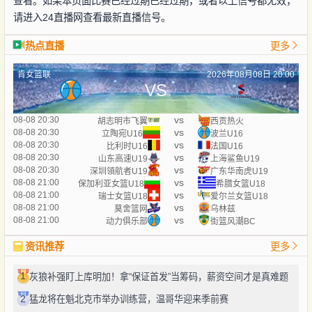
查看。如果本页面比赛已经过期已经过期，或者以上信号都无效，
请进入24直播网查看最新直播信号。
热点直播
更多
肯女篮联
2026年08月08日 20:00
VS
vs
08-08 20:30
胡志明市飞翼
西贡热火
vs
08-08 20:30
立陶宛U16
波兰U16
vs
08-08 20:30
比利时U16
法国U16
vs
08-08 20:30
山东高速U19
上海鲨鱼U19
vs
08-08 20:30
深圳領航者U19
广东华南虎U19
vs
08-08 21:00
保加利亚女篮U18
希腊女篮U18
vs
08-08 21:00
瑞士女篮U18
爱尔兰女篮U18
vs
08-08 21:00
莫舍篮网
乌林兹
vs
08-08 21:00
动力俱乐部
街篮风潮BC
资讯推荐
更多
1
灰狼补强盯上库明加！拿“保证首发”当筹码，薪资空间才是真难题
2
猛龙将在魁北克市举办训练营，温哥华迎来季前赛