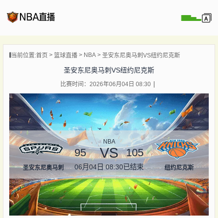
页
NBA
当前位置:
首页
篮球直播
圣安东尼奥马刺VS纽约尼克斯
A直播
圣安东尼奥马刺VS纽约尼克斯
直播
比赛时间：2026年06月04日 08:30
直播
录像
新闻
NBA
VS
95
105
06月04日 08:30
已结束
圣安东尼奥马刺
纽约尼克斯