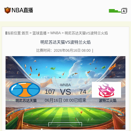
页
WNBA
当前位置:
首页
篮球直播
明尼苏达天猫VS波特兰火焰
A直播
明尼苏达天猫VS波特兰火焰
直播
比赛时间：2026年06月16日 08:00
直播
录像
新闻
WNBA
VS
107
74
06月16日 08:00
已结束
明尼苏达天猫
波特兰火焰