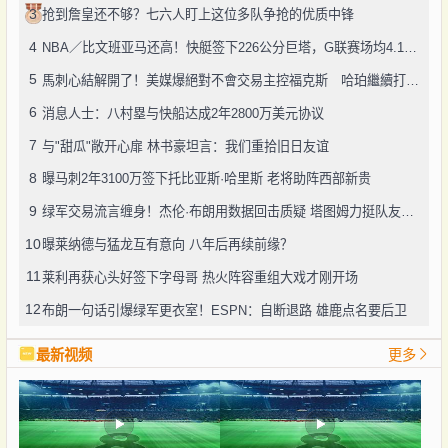
3
抢到詹皇还不够？七六人盯上这位多队争抢的优质中锋
4
NBA／比文班亚马还高！快艇签下226公分巨塔，G联赛场均4.1次封盖
5
馬刺心結解開了！美媒爆絕對不會交易主控福克斯 哈珀繼續打替補
6
消息人士：八村塁与快船达成2年2800万美元协议
7
与"甜瓜"敞开心扉 林书豪坦言：我们重拾旧日友谊
8
曝马刺2年3100万签下托比亚斯·哈里斯 老将助阵西部新贵
9
绿军交易流言缠身！杰伦·布朗用数据回击质疑 塔图姆力挺队友续约
10
曝莱纳德与猛龙互有意向 八年后再续前缘？
11
莱利再获心头好签下字母哥 热火阵容重组大戏才刚开场
12
布朗一句话引爆绿军更衣室！ESPN：自断退路 雄鹿点名要后卫
最新视频
更多