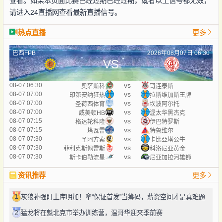
查看。如果本页面比赛已经过期已经过期，或者以上信号都无效，
请进入24直播网查看最新直播信号。
热点直播
更多
巴西FPB
2026年08月07日 06:30
VS
vs
08-07 06:30
奥萨斯科
哥连泰斯
vs
08-07 07:00
印第安纳狂热
拉斯维加斯王牌
vs
08-07 07:00
圣荷西体育
坎波阿尔托
vs
08-07 07:00
咸美顿HB
渥太华黑杰克
vs
08-07 07:15
格达轮科隆
伊巴特罗斯
vs
08-07 07:15
塔瓦雷
特鲁维尔
vs
08-07 07:30
圣阿方索
卡比亞塔公牛
vs
08-07 07:30
菲利克斯佩雷斯
科洛尼亚黄金
vs
08-07 07:30
斯卡伯勒流星
尼亚加拉河雄狮
资讯推荐
更多
1
灰狼补强盯上库明加！拿“保证首发”当筹码，薪资空间才是真难题
2
猛龙将在魁北克市举办训练营，温哥华迎来季前赛